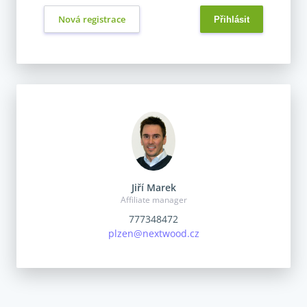
Nová registrace
Jiří Marek
Affiliate manager
777348472
plzen@nextwood.cz