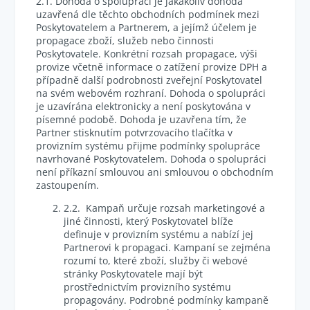
2.1. Dohoda o spolupráci je jakákoliv dohoda
uzavřená dle těchto obchodních podmínek mezi
Poskytovatelem a Partnerem, a jejímž účelem je
propagace zboží, služeb nebo činnosti
Poskytovatele. Konkrétní rozsah propagace, výši
provize včetně informace o zatížení provize DPH a
případně další podrobnosti zveřejní Poskytovatel
na svém webovém rozhraní. Dohoda o spolupráci
je uzavírána elektronicky a není poskytována v
písemné podobě. Dohoda je uzavřena tím, že
Partner stisknutím potvrzovacího tlačítka v
provizním systému přijme podmínky spolupráce
navrhované Poskytovatelem. Dohoda o spolupráci
není příkazní smlouvou ani smlouvou o obchodním
zastoupením.
2.2. Kampaň určuje rozsah marketingové a
jiné činnosti, který Poskytovatel blíže
definuje v provizním systému a nabízí jej
Partnerovi k propagaci. Kampaní se zejména
rozumí to, které zboží, služby či webové
stránky Poskytovatele mají být
prostřednictvím provizního systému
propagovány. Podrobné podmínky kampaně