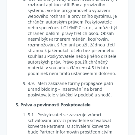
rozhraní aplikace AffilBox a provizního
systému, včetně programového vybavení
webového rozhraní a provizního systému, je
chráněn autorským právem Poskytovatele
nebo společnosti OLYMPIC s.r.o., a může být
chráněn dalšími právy třetích osob. Obsah
nesmí být Partnerem měněn, kopírován,
rozmnožován, šířen ani použit žádnou třetí
stranou k jakémukoli účelu bez písemného
souhlasu Poskytovatele nebo jiného držitele
autorských práv. Právo použít chráněný
materiál v souladu s článkem 4.5 těchto
podmínek není tímto ustanovením dotčeno.
4.9. Mezi zakázané formy propagace patří
Brand bidding – inzerování na brand
poskytovatele v jakékoliv podobě a shodě.
5. Práva a povinnosti Poskytovatele
5.1. Poskytovatel se zavazuje vrámci
schvalování provizí pravidelně schvalovat
konverze Partnera. O schválení konverze
bude Partner informován prostřednictvím