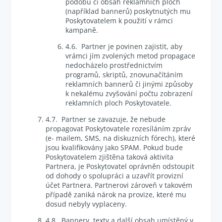
podobu či obsah reklamních ploch
(například bannerů) poskytnutých mu
Poskytovatelem k použití v rámci
kampaně.
4.6. Partner je povinen zajistit, aby
vrámci jím zvolených metod propagace
nedocházelo prostřednictvím
programů, skriptů, znovunačítáním
reklamních bannerů či jinými způsoby
k nekalému zvyšování počtu zobrazení
reklamních ploch Poskytovatele.
4.7. Partner se zavazuje, že nebude
propagovat Poskytovatele rozesíláním zpráv
(e- mailem, SMS, na diskuzních fórech), které
jsou kvalifikovány jako SPAM. Pokud bude
Poskytovatelem zjištěna taková aktivita
Partnera, je Poskytovatel oprávněn odstoupit
od dohody o spolupráci a uzavřít provizní
účet Partnera. Partnerovi zároveň v takovém
případě zaniká nárok na provize, které mu
dosud nebyly vyplaceny.
4.8. Bannery, texty a další obsah umístěný v